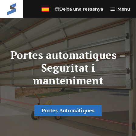
Vés
Deixa una ressenya
Menu
al
contingut
Portes automatiques –
Seguritat i
manteniment
Portes Automàtiques