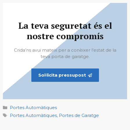
La teva seguretat és el
nostre compromís
Crida’ns avui mateix per a conèixer l’estat de la
teva porta de garatge.
Sol·licita pressupost
Categories
Portes Automàtiques
Etiquetes
Portes Automàtiques
,
Portes de Garatge