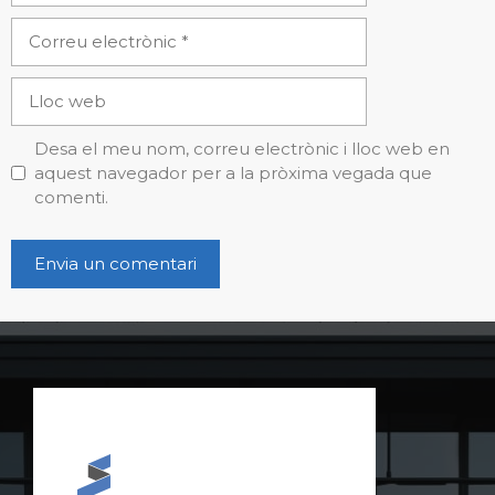
Correu
electrònic
Lloc
web
Desa el meu nom, correu electrònic i lloc web en
aquest navegador per a la pròxima vegada que
comenti.